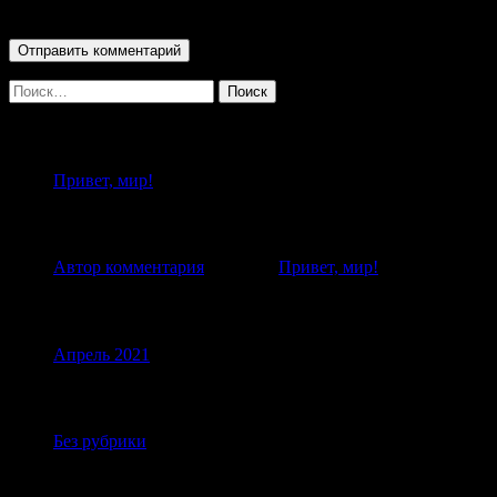
браузере для последующих моих комментариев.
Найти:
Свежие записи
Привет, мир!
Свежие комментарии
Автор комментария
к записи
Привет, мир!
Архивы
Апрель 2021
Рубрики
Без рубрики
Мета