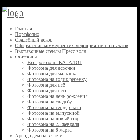
Skip
to
content
Главная
Портфолио
Свадебный декор
Оформление коммерческих мероприятий и объектов
Выставочные стенды Пресс волл
Фотозоны
Все фотозоны КАТАЛОГ
Фотозона для девочки
Фотозона для мальчика
Фотозона на годик ребёнку
Фотозона для неё
Фотозона для него
Фотозона на день рождения
Фотозона на свадьбу
Фотозона на гендер пати
Фотозона на выпускной
Фотозона на новый год
Фотозона на 23 февраля
Фотозона на 8 марта
Аренда декора в Сочи