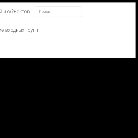
й и объектов
Найти:
е входных групп
апись. Отредактируйте или удалите