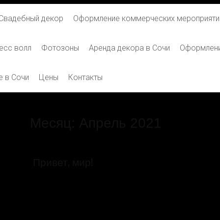
Свадебный декор
Оформление коммерческих мероприяти
есс волл
Фотозоны
Аренда декора в Сочи
Оформлени
 в Сочи
Цены
Контакты
Месяц:
Апрель 2021
Привет, мир!
Добро пожаловать в WordPress. Это ваша первая з
ее, затем начинайте создавать!