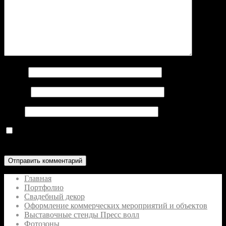
Имя
*
Email
*
Сайт
Сохранить моё имя, email и адрес сайта в этом
браузере для последующих моих комментариев.
Главная
Портфолио
Свадебный декор
Оформление коммерческих мероприятий и объектов
Выставочные стенды Пресс волл
Фотозоны