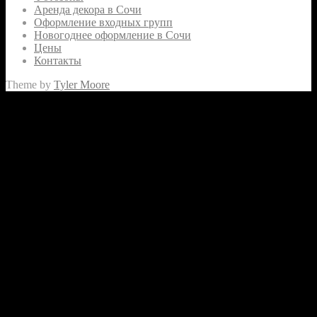
Аренда декора в Сочи
Оформление входных групп
Новогоднее оформление в Сочи
Цены
Контакты
Theme by
Tyler Moore