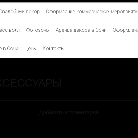
Свадебный декор
Оформление коммерческих мероприяти
есс волл
Фотозоны
Аренда декора в Сочи
Оформлени
 в Сочи
Цены
Контакты
КСЕССУАРЫ
Добавить комментарий