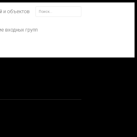
й и объектов
Найти:
е входных групп